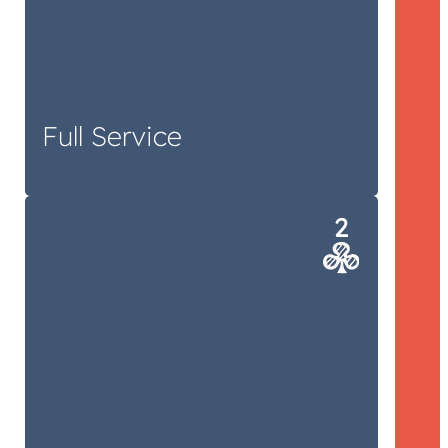
Herausforderungen in einer Hand:
unserer.
Full Service
Zu einem erfolgreichen Spiel gehören
viele: Autoren, Illustratoren, Grafiker,
Testgruppen, Drucker, Produzenten.
Wir kennen sie seit vielen Jahren und
wissen, worauf es ankommt.