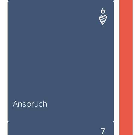
Erst wenn Thema, Titel und Inhalte
optimal zu Spiel, Zielgruppe und
Verlag passen und Sie zufrieden sind,
sind wir auch zufrieden.
Anspruch