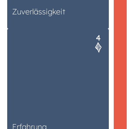
Zuver­lässigkeit
Über 20 Jahre Erfahrung im
Produktmanagement von
Gesellschaftsspielen und spielerischen
Produkten. Das Ergebnis: Jede Menge
ausgezeichnete Spiele
Erfahrung