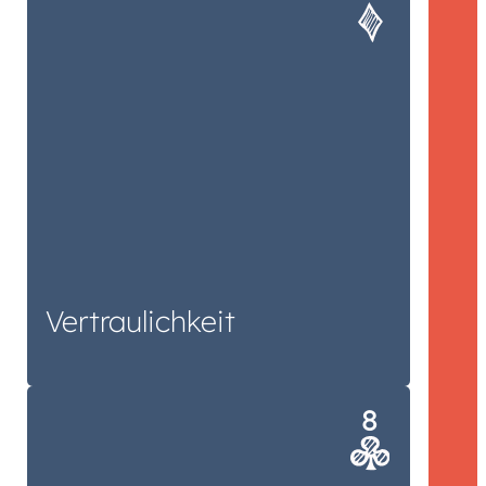
Ihr Projekt geht vor der
Veröffentlichung niemanden außer
die Beteiligten etwas an, versprochen.
Vertrau­lichkeit
Die Einhaltung von vereinbarten
Budgets ist selbstverständlich.