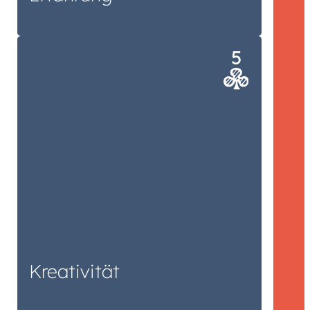
Jedes Spiel ist anders. Und jeder
Verlag ist anders. Darum gehen wir
flexibel und kreativ an jedes einzelne
Projekt heran und finden zusammen
mit Ihnen die bestmögliche
Umsetzung.
Kreativität