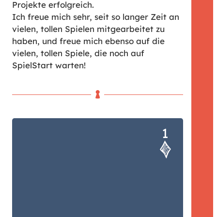
Projekte erfolgreich.
Ich freue mich sehr, seit so langer Zeit an
vielen, tollen Spielen mitgearbeitet zu
haben, und freue mich ebenso auf die
vielen, tollen Spiele, die noch auf
SpielStart warten!
Themen-/Titelfindung, Test,
Optimierung von Mechanismus und
Material, Koordination der
kompletten Gestaltung, Material-
listen für die Kalkulation, komplette
Texterstellung,
Produktionsüberwachung … viele